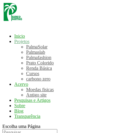
Inicio
Projetos
PalmaSolar
Palmaslab
Palmafashion
Prato Colorido
Renda Básica
Cursos
carbono zero
Acervo
Moedas fisicas
Antigo site
Pesquisas e Artigos
Sobre
Blog
Transparência
Escolha uma Página