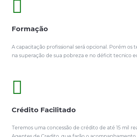

Formação
A capacitação profissional será opcional. Porém os t
na superação de sua pobreza e no déficit tecnico e

Crédito Facilitado
Teremos uma concessão de crédito de até 15 mil rea
Agentes de Credito, que farão o acompanhamento