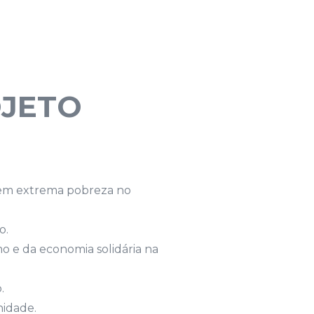
OJETO
m em extrema pobreza no
o.
mo e da economia solidária na
.
idade.