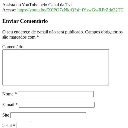
Assista no YouTube pelo Canal da Tvt
Acesse:
https://youtu.be/fX0PO7zNkrQ?si=fYswGwRFrZdg32TC
Enviar Comentário
O seu endereço de e-mail não será publicado.
Campos obrigatórios
são marcados com
*
Comentário
Nome
*
E-mail
*
Site
5 + 8 =