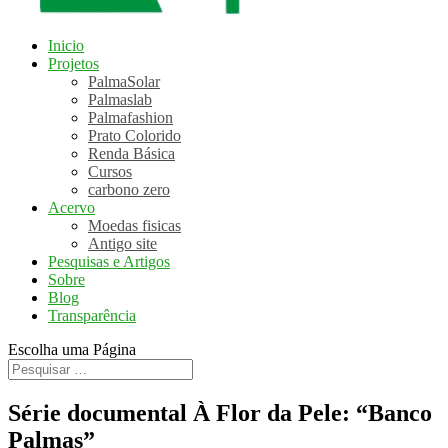
Inicio
Projetos
PalmaSolar
Palmaslab
Palmafashion
Prato Colorido
Renda Básica
Cursos
carbono zero
Acervo
Moedas fisicas
Antigo site
Pesquisas e Artigos
Sobre
Blog
Transparência
Escolha uma Página
Série documental À Flor da Pele: “Banco
Palmas”